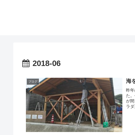
2018-06
海
ブログ
昨年
た。
が間
ラダ